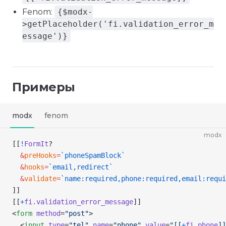
Fenom:
{$modx-
>getPlaceholder('fi.validation_error_m
essage')}
Примеры
modx
fenom
modx
[[
!
FormIt
?
  &
preHooks
=
`phoneSpamBlock`
  &
hooks
=
`email,redirect`
  &
validate
=
`name:required,phone:required,email:requi
]]
[[
+
fi.validation_error_message
]]
<
form
 method
=
"post"
>
  <
input
 type
=
"tel"
 name
=
"phone"
 value
=
"[[
+
fi.phone
]]