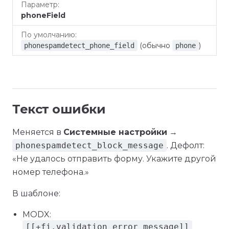
По
Параметр
phoneField
умолчанию
(обычно
)
phonespamdetect_phone_field
phone
Текст ошибки
Меняется в
Системные настройки
→
phonespamdetect_block_message
. Дефолт:
«Не удалось отправить форму. Укажите другой
номер телефона.»
В шаблоне:
MODX:
[[+fi.validation_error_message]]