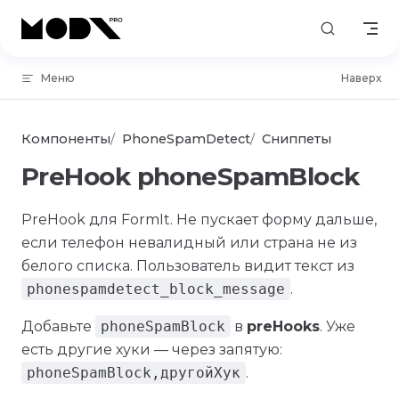
Skip to content
Меню
Наверх
Компоненты
PhoneSpamDetect
Сниппеты
PreHook phoneSpamBlock
PreHook для FormIt. Не пускает форму дальше,
если телефон невалидный или страна не из
белого списка. Пользователь видит текст из
phonespamdetect_block_message
.
Добавьте
phoneSpamBlock
в
preHooks
. Уже
есть другие хуки — через запятую:
phoneSpamBlock,другойХук
.