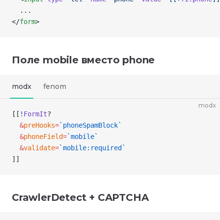
  ...
</
form
>
Поле mobile вместо phone
modx
fenom
modx
[[
!
FormIt
?
  &
preHooks
=
`phoneSpamBlock`
  &
phoneField
=
`mobile`
  &
validate
=
`mobile:required`
]]
CrawlerDetect + CAPTCHA