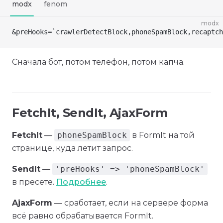
modx
fenom
modx
&preHooks=`crawlerDetectBlock,phoneSpamBlock,recaptch
Сначала бот, потом телефон, потом капча.
FetchIt, SendIt, AjaxForm
FetchIt
—
phoneSpamBlock
в FormIt на той
странице, куда летит запрос.
SendIt
—
'preHooks' => 'phoneSpamBlock'
в пресете.
Подробнее
.
AjaxForm
— сработает, если на сервере форма
всё равно обрабатывается FormIt.