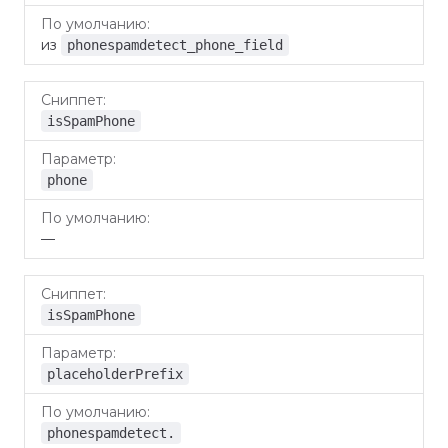
из
phonespamdetect_phone_field
isSpamPhone
phone
—
isSpamPhone
placeholderPrefix
phonespamdetect.