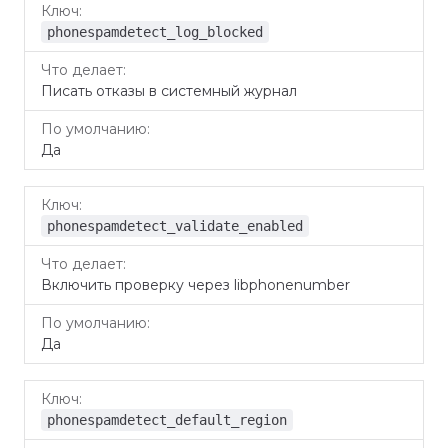
phonespamdetect_log_blocked
Писать отказы в системный журнал
Да
phonespamdetect_validate_enabled
Включить проверку через libphonenumber
Да
phonespamdetect_default_region