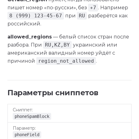
пишет номер «по-русски», без
+7
. Например
8 (999) 123-45-67
при
RU
разберётся как
российский.
allowed_regions
— белый список стран после
разбора. При
RU,KZ,BY
украинский или
американский валидный номер уйдёт с
причиной
region_not_allowed
.
Параметры сниппетов
По
Сниппет
Параметр
умолчанию
phoneSpamBlock
phoneField