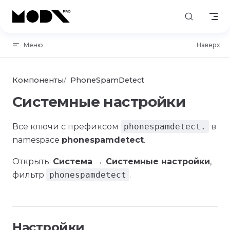
Skip to content
Меню
Наверх
Компоненты
PhoneSpamDetect
Системные настройки
Все ключи с префиксом
phonespamdetect.
в
namespace
phonespamdetect
.
Открыть:
Система → Системные настройки
,
фильтр
phonespamdetect
.
Настройки