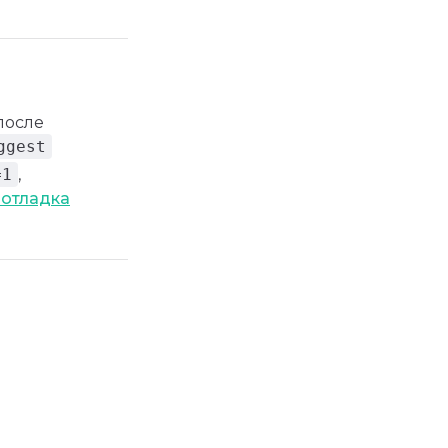
после
ggest
=1
,
 отладка