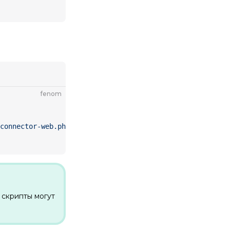
fenom
connector-web.php'
,
 скрипты могут