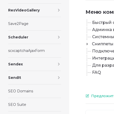
ResVideoGallery
Меню ком
Быстрый 
Save2Page
Админка 
Системны
Scheduler
Сниппеты
scxcaptchaAjaxForm
Подключе
Интеграц
Sendex
Для разр
FAQ
SendIt
SEO Domains
Предложить
SEO Suite