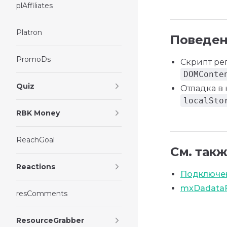
plAffiliates
Platron
Поведе
PromoDs
Скрипт ре
DOMConte
Quiz
Отладка в
localSto
RBK Money
ReachGoal
См. так
Reactions
Подключен
mxDadata
resComments
ResourceGrabber