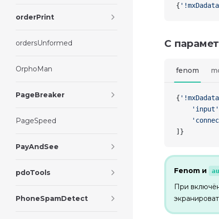
{
'!mxDadata
orderPrint
С параме
ordersUnformed
OrphoMan
fenom
m
PageBreaker
{
'!mxDadata
    'input'
PageSpeed
    'connec
]
}
PayAndSee
Fenom и
a
pdoTools
При включё
PhoneSpamDetect
экранироват