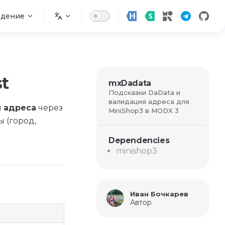
едение
t
mxDadata
Подсказки DaData и
валидация адреса для
и
адреса
через
MiniShop3 в MODX 3
 (город,
Dependencies
minishop3
Иван Бочкарев
Автор