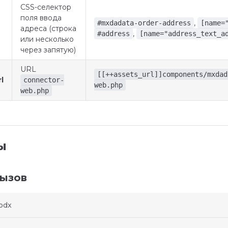
CSS-селектор
поля ввода
,
#mxdadata-order-address
[name=
адреса (строка
,
#address
[name="address_text_a
или несколько
через запятую)
URL
[[++assets_url]]components/mxdad
l
connector-
web.php
web.php
ы
вызов
odx