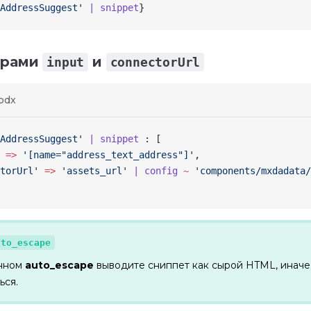
AddressSuggest'
 | snippet
}
трами
и
input
connectorUrl
odx
AddressSuggest'
 | snippet
 : [
 =>
 '[name="address_text_address"]'
,
torUrl'
 =>
 'assets_url'
 | config
 ~
 'components/mxdadata/
uto_escape
нном
auto_escape
выводите сниппет как сырой HTML, иначе
ься.