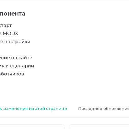
понента
старт
в MODX
е настройки
ние на сайте
ия и сценарии
аботчиков
 изменения на этой странице
Последнее обновлени