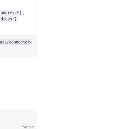
,
"address"]
ddress"]
ata/connector-
fenom