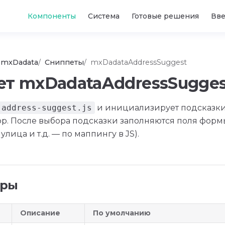
Main Navigation
Компоненты
Система
Готовые решения
Вв
mxDadata
Сниппеты
mxDadataAddressSuggest
ет mxDadataAddressSugges
address-suggest.js
и инициализирует подсказк
р. После выбора подсказки заполняются поля формы
 улица и т.д. — по маппингу в JS).
тры
Описание
По умолчанию