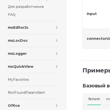
Для разработчиков
input
FAQ
mxEditorJs
connectorUr
mxLocDoc
mxLogger
mxQuickView
Пример
MyFavorites
Базовый 
NotFoundParamAlert
fenom
m
Office