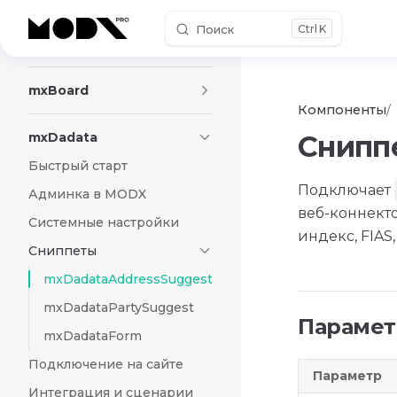
Поиск
K
Skip to content
mxBackup
mxBoard
Компоненты
mxDadata
Снипп
Быстрый старт
Подключает
Админка в MODX
веб-коннекто
Системные настройки
индекс, FIAS,
Сниппеты
mxDadataAddressSuggest
mxDadataPartySuggest
Параме
mxDadataForm
Подключение на сайте
Параметр
Интеграция и сценарии