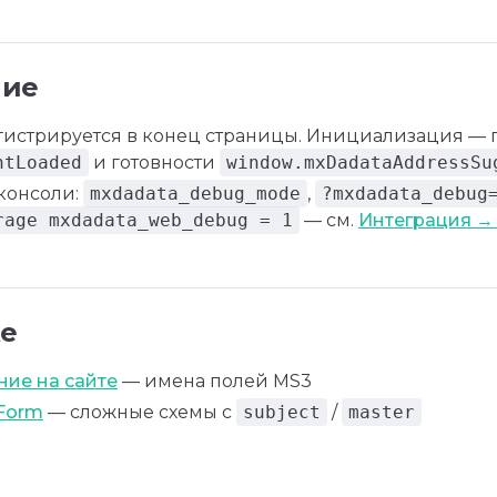
ние
гистрируется в конец страницы. Инициализация — 
ntLoaded
и готовности
window.mxDadataAddressSu
 консоли:
mxdadata_debug_mode
,
?mxdadata_debug
rage mxdadata_web_debug = 1
— см.
Интеграция →
же
ие на сайте
— имена полей MS3
Form
— сложные схемы с
subject
/
master