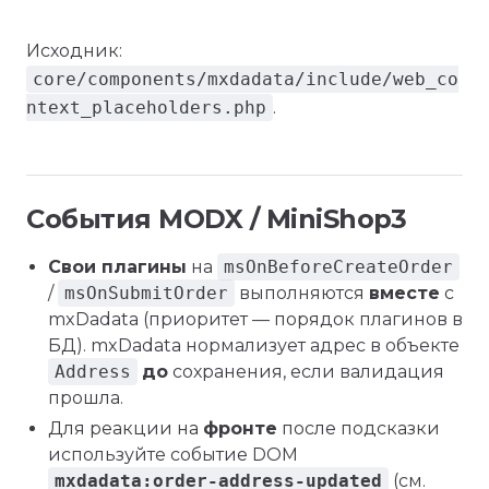
Исходник:
core/components/mxdadata/include/web_co
ntext_placeholders.php
.
События MODX / MiniShop3
Свои плагины
на
msOnBeforeCreateOrder
/
msOnSubmitOrder
выполняются
вместе
с
mxDadata (приоритет — порядок плагинов в
БД). mxDadata нормализует адрес в объекте
Address
до
сохранения, если валидация
прошла.
Для реакции на
фронте
после подсказки
используйте событие DOM
mxdadata:order-address-updated
(см.