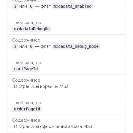
или
— флаг
1
0
mxdadata_enabled
mxdadataDebugOn
или
— флаг
1
0
mxdadata_debug_mode
cartPageId
ID страницы корзины MS3
orderPageId
ID страницы оформления заказа MS3