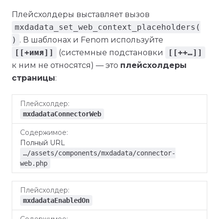
Плейсхолдеры выставляет вызов
mxdadata_set_web_context_placeholders(
)
. В шаблонах и Fenom используйте
[[+имя]]
(системные подстановки
[[++…]]
к ним не относятся) — это
плейсхолдеры
страницы
:
Плейсхолдер
Содержимое
mxdadataConnectorWeb
Полный URL
…/assets/components/mxdadata/connector-
web.php
mxdadataEnabledOn