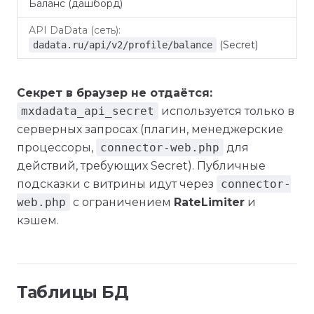
Баланс (дашборд)
(Secret)
dadata.ru/api/v2/profile/balance
Секрет в браузер не отдаётся:
mxdadata_api_secret
используется только в
серверных запросах (плагин, менеджерские
процессоры,
connector-web.php
для
действий, требующих Secret). Публичные
подсказки с витрины идут через
connector-
web.php
с ограничением
RateLimiter
и
кэшем.
Таблицы БД