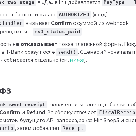
nk_two_stage
= «Да» в Init добавляется
PayType = 
платы банк присылает
AUTHORIZED
(холд).
kHandler
вызывает
Confirm
с суммой из webhook.
ереводится в
ms3_status_paid
.
ность
не откладывает
показ платёжной формы. Поку
 в T-Bank сразу после
send()
. Сценарий «сначала 
 собирается отдельно (см.
ниже
).
-ФЗ
nk_send_receipt
включён, компонент добавляет о
Confirm
и
Refund
. За сборку отвечает
FiscalReceip
аметры будущего API-запроса, заказ MiniShop3 и сц
nario
, затем добавляет
Receipt
.