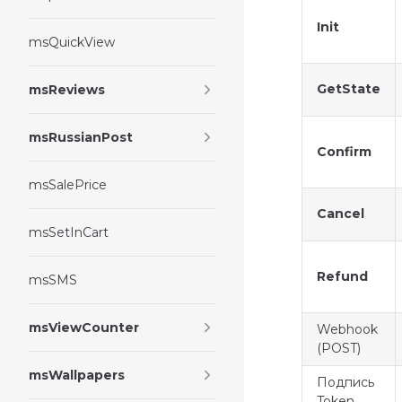
Init
msQuickView
GetState
msReviews
msRussianPost
Confirm
msSalePrice
Cancel
msSetInCart
Refund
msSMS
msViewCounter
Webhook
(POST)
msWallpapers
Подпись
Token