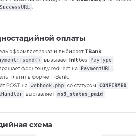
SuccessURL
.
дностадийной оплаты
ель оформляет заказ и выбирает
TBank
.
ayment::send()
вызывает
Init
без
PayType
.
вращает фронтенду redirect на
PaymentURL
.
ель платит в форме T-Bank.
ёт POST на
webhook.php
со статусом
CONFIRMED
.
kHandler
выставляет
ms3_status_paid
.
дийная схема