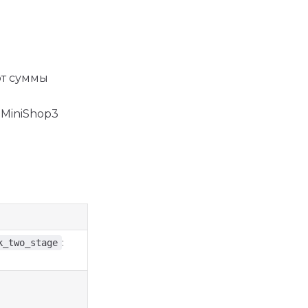
от суммы
 MiniShop3
:
k_two_stage