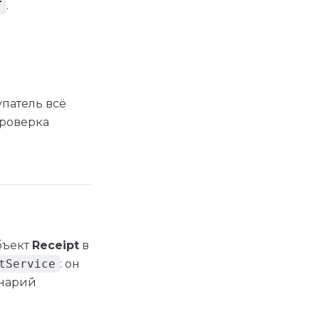
T
.
патель всё
проверка
бъект
Receipt
в
tService
: он
енарий