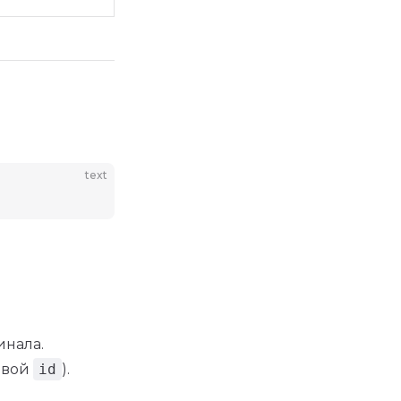
text
инала.
ловой
id
).