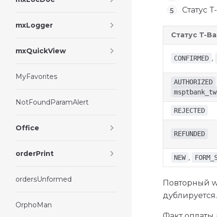
Статус T
mxLogger
Статус T-B
mxQuickView
,
CONFIRMED
MyFavorites
AUTHORIZED
msptbank_tw
NotFoundParamAlert
REJECTED
Office
REFUNDED
orderPrint
,
NEW
FORM_
ordersUnformed
Повторный we
дублируется.
OrphoMan
Факт оплаты