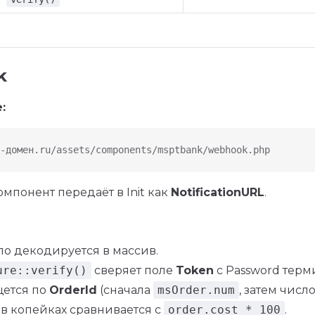
k
:
-домен.ru/assets/components/msptbank/webhook.php
компонент передаёт в Init как
NotificationURL
.
ло декодируется в массив.
ure::verify()
сверяет поле
Token
с Password терм
щется по
OrderId
(сначала
msOrder.num
, затем чис
в копейках сравнивается с
order.cost * 100
.