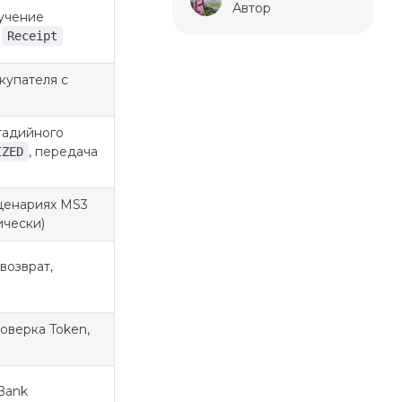
Автор
лучение
а
Receipt
купателя с
тадийного
, передача
IZED
сценариях MS3
ически)
возврат,
оверка Token,
Bank