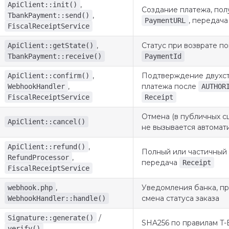
,
ApiClient::init()
Создание платежа, по
,
TbankPayment::send()
, передач
PaymentURL
FiscalReceiptService
,
Статус при возврате по
ApiClient::getState()
TbankPayment::receive()
PaymentId
,
Подтверждение двухс
ApiClient::confirm()
,
платежа после
WebhookHandler
AUTHOR
FiscalReceiptService
Receipt
Отмена (в публичных 
ApiClient::cancel()
не вызывается автомат
,
ApiClient::refund()
Полный или частичный 
,
RefundProcessor
передача
Receipt
FiscalReceiptService
,
Уведомления банка, пр
webhook.php
смена статуса заказа
WebhookHandler::handle()
/
Signature::generate()
SHA256 по правилам T-
verify()