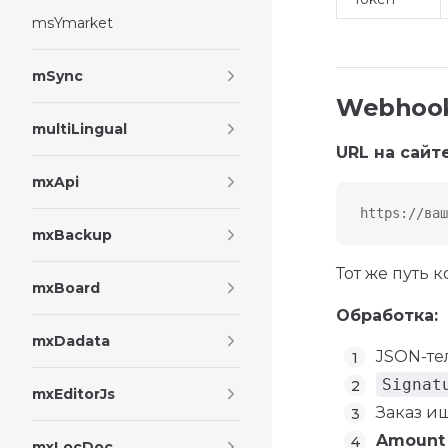
msYmarket
mSync
Webhoo
multiLingual
URL на сайте
mxApi
https://ваш
mxBackup
Тот же путь 
mxBoard
Обработка:
mxDadata
JSON-те
Signat
mxEditorJs
Заказ и
Amount
mxLocDoc