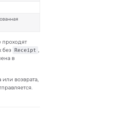
рованная
е проходят
ж без
Receipt
,
чена в
 или возврата,
тправляется.