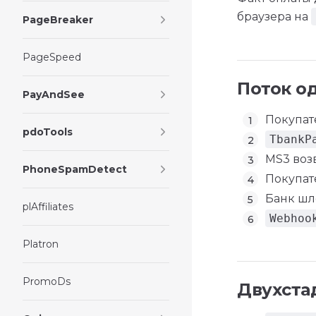
браузера на
PageBreaker
PageSpeed
Поток о
PayAndSee
Покупат
pdoTools
TbankP
MS3 воз
PhoneSpamDetect
Покупат
Банк шл
plAffiliates
Webhoo
Platron
PromoDs
Двухста