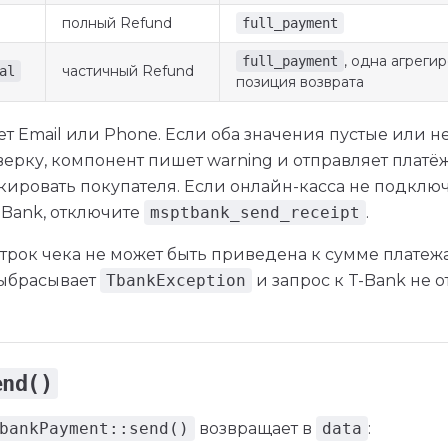
полный Refund
full_payment
, одна агреги
full_payment
частичный Refund
al
позиция возврата
ет Email или Phone. Если оба значения пустые или н
ерку, компонент пишет warning и отправляет платё
кировать покупателя. Если онлайн-касса не подклю
-Bank, отключите
msptbank_send_receipt
.
трок чека не может быть приведена к сумме платежа
ыбрасывает
TbankException
и запрос к T-Bank не о
end()
bankPayment::send()
возвращает в
data
: