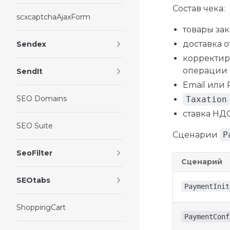
Состав чека:
scxcaptchaAjaxForm
товары зак
доставка 
Sendex
корректир
операции
SendIt
Email или 
SEO Domains
Taxation
ставка НД
SEO Suite
Сценарии
P
SeoFilter
Сценарий
SEOtabs
PaymentInit
ShoppingCart
PaymentConf