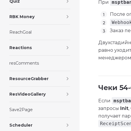
Quiz
При
msptba
После о
RBK Money
Webhoo
Заказ п
ReachGoal
Двухстадий
Reactions
равно уходит
менеджером»
resComments
ResourceGrabber
Чеки 54
ResVideoGallery
Если
msptba
запросы
Init
,
Save2Page
получает пар
ReceiptSce
Scheduler