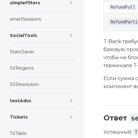
simpleFilters
RefundFull
smartSessions
RefundParti
SocialTools
T-Bank требу
базовую пров
StaticSaver
чтобы не бло
терминале T
SVRegions
Если сумма с
SVResolution
компонент в
textAdvs
Ответ
Tickets
s
Успешный
T
TVTable