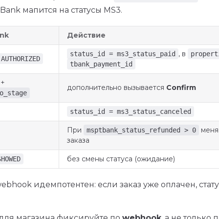
-Bank мапится на статусы MS3.
ank
Действие
, в
status_id = ms3_status_paid
propert
AUTHORIZED
tbank_payment_id
+
дополнительно вызывается
Confirm
o_stage
status_id = ms3_status_canceled
При
меняе
msptbank_status_refunded > 0
заказа
без смены статуса (ожидание)
SHOWED
bhook идемпотентен: если заказ уже оплачен, стату
 для магазина фиксируйте по
webhook
, а не только 