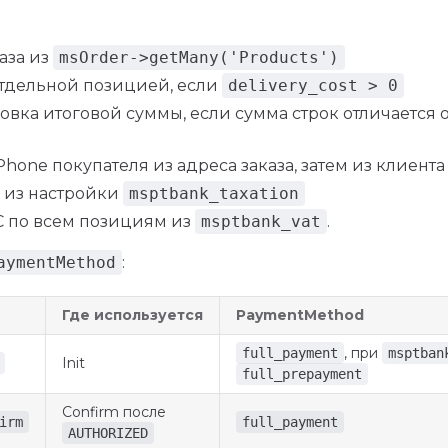
аза из
msOrder->getMany('Products')
отдельной позицией, если
delivery_cost > 0
овка итоговой суммы, если сумма строк отличается 
Phone покупателя из адреса заказа, затем из клиента
из настройки
msptbank_taxation
С по всем позициям из
msptbank_vat
.
aymentMethod
:
Где используется
PaymentMethod
, при
full_payment
msptban
Init
full_prepayment
Confirm после
irm
full_payment
AUTHORIZED