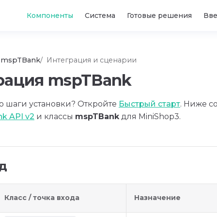
Main Navigation
Компоненты
Система
Готовые решения
Вв
mspTBank
Интеграция и сценарии
рация mspTBank
о шаги установки? Откройте
Быстрый старт
. Ниже с
nk API v2
и классы
mspTBank
для MiniShop3.
од
Класс / точка входа
Назначение