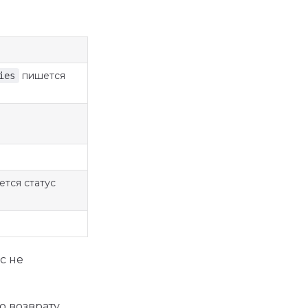
пишется
ies
тся статус
с не
по возврату