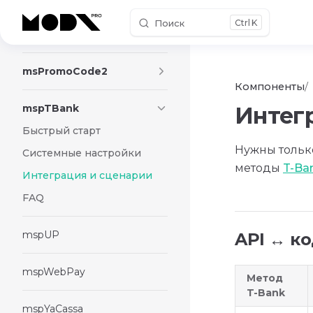
Поиск
K
Skip to content
msPromoCode
msPromoCode2
Компоненты
mspTBank
Интег
Быстрый старт
Нужны тольк
Системные настройки
методы
T-Ba
Интеграция и сценарии
FAQ
mspUP
API ↔ к
mspWebPay
Метод
T-Bank
mspYaCassa