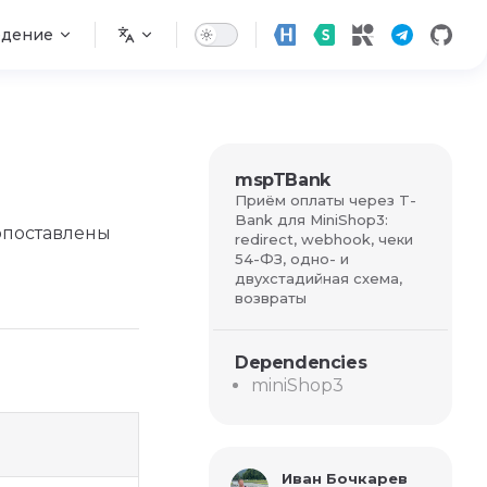
едение
mspTBank
Приём оплаты через T-
Bank для MiniShop3:
опоставлены
redirect, webhook, чеки
54-ФЗ, одно- и
двухстадийная схема,
возвраты
Dependencies
miniShop3
Иван Бочкарев