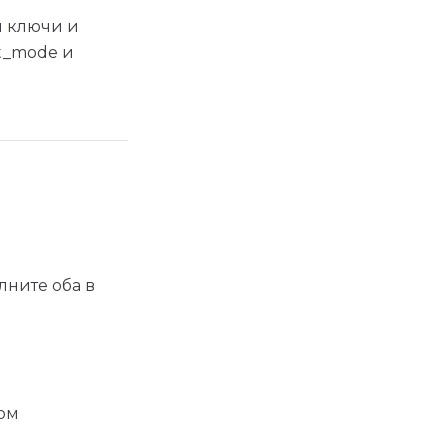
ы ключи и
t_mode и
олните оба в
ом