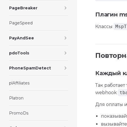
PageBreaker
Плагин ms
PageSpeed
Классы
MspT
PayAndSee
pdoTools
Повторн
PhoneSpamDetect
Каждый к
plAffiliates
Так работает
webhook
tb
Platron
Для оплаты и
PromoDs
показывайт
вызывайт