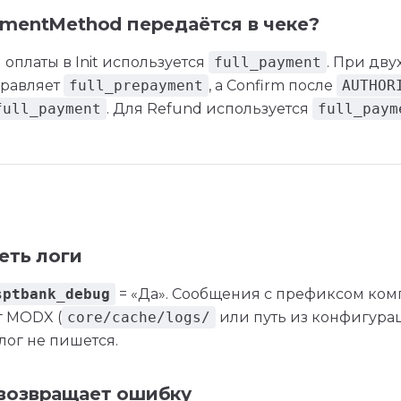
mentMethod передаётся в чеке?
оплаты в Init используется
full_payment
. При дв
тправляет
full_prepayment
, а Confirm после
AUTHOR
full_payment
. Для Refund используется
full_paym
еть логи
sptbank_debug
= «Да». Сообщения с префиксом ком
г MODX (
core/cache/logs/
или путь из конфигурац
лог не пишется.
возвращает ошибку