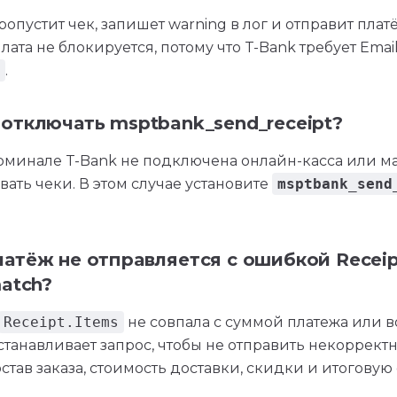
опустит чек, запишет warning в лог и отправит плат
плата не блокируется, потому что T-Bank требует Ema
.
отключать msptbank_send_receipt?
ерминале T-Bank не подключена онлайн-касса или м
вать чеки. В этом случае установите
msptbank_send
атёж не отправляется с ошибкой Receip
match?
Receipt.Items
не совпала с суммой платежа или в
танавливает запрос, чтобы не отправить некорректн
став заказа, стоимость доставки, скидки и итоговую