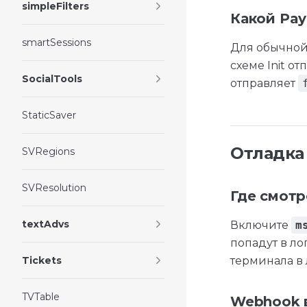
simpleFilters
Какой Pay
smartSessions
Для обычной 
схеме Init о
SocialTools
отправляет
StaticSaver
Отладка
SVRegions
SVResolution
Где смотр
textAdvs
Включите
m
попадут в ло
Tickets
терминала в 
TVTable
Webhook 