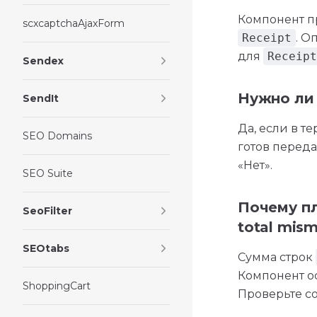
Компонент пр
scxcaptchaAjaxForm
Receipt
. О
для
Receipt
Sendex
Нужно ли 
SendIt
Да, если в т
SEO Domains
готов переда
«Нет».
SEO Suite
Почему пл
SeoFilter
total mis
SEOtabs
Сумма строк
Компонент ос
ShoppingCart
Проверьте со