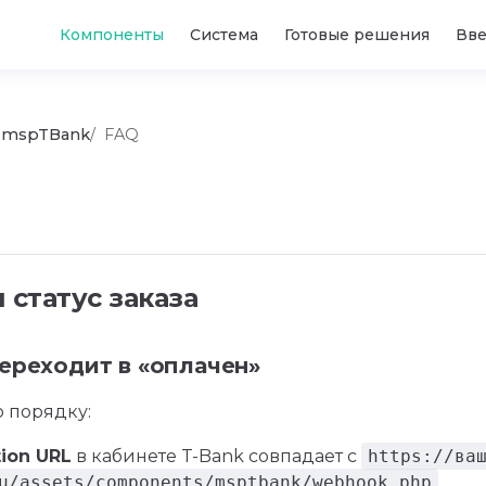
Main Navigation
Компоненты
Система
Готовые решения
Вв
mspTBank
FAQ
 статус заказа
переходит в «оплачен»
 порядку:
tion URL
в кабинете T-Bank совпадает с
https://ва
u/assets/components/msptbank/webhook.php
.