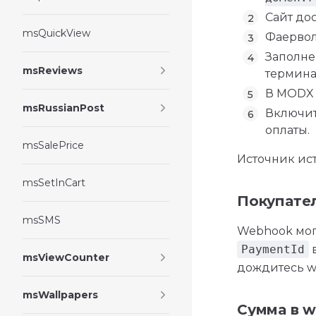
Сайт до
msQuickView
Фаервол
Заполн
msReviews
терминал
В MODX
msRussianPost
Включи
оплаты.
msSalePrice
Источник ис
msSetInCart
Покупател
msSMS
Webhook мог
PaymentId
в
msViewCounter
дождитесь we
msWallpapers
Сумма в w