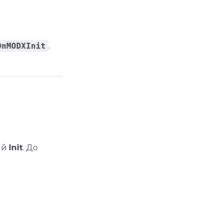
OnMODXInit
.
ый
Init
. До