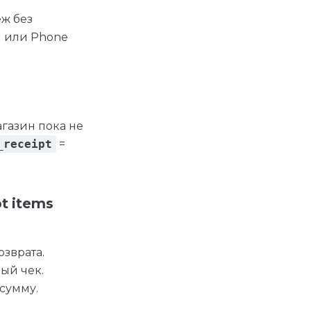
ёж без
il или Phone
агазин пока не
_receipt
=
t items
озврата.
ый чек.
 сумму.