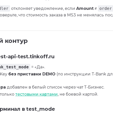
dler
отклоняет уведомление, если
Amount
≠
order
верьте, что стоимость заказа в MS3 не менялась после
й контур
t-api-test.tinkoff.ru
nk_test_mode
= «Да».
lKey
без приставки DEMO
(по инструкции T-Bank дл
ера
добавлен в белый список через чат Т-Бизнес.
 только
тестовыми картами
, не боевой картой.
рминал в test_mode