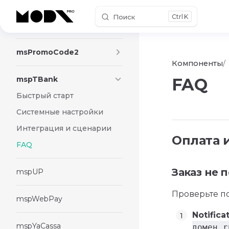
Поиск
K
Skip to content
msPromoCode
msPromoCode2
Компоненты
mspTBank
FAQ
Быстрый старт
Системные настройки
Интеграция и сценарии
Оплата и
FAQ
Заказ не 
mspUP
Проверьте по
mspWebPay
Notifica
mspYaCassa
домен.r