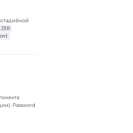
ухстадийной
IZED
ent
.
понента
ии). Password