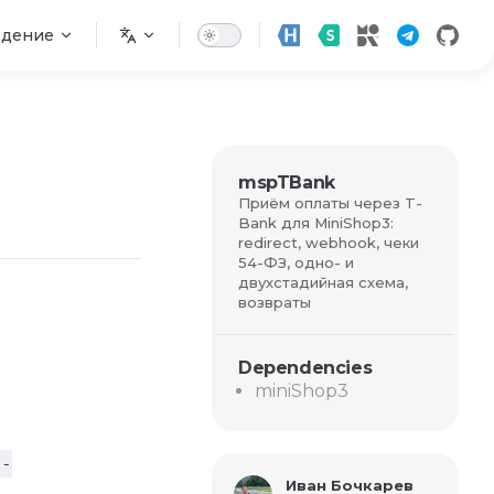
едение
mspTBank
Приём оплаты через T-
Bank для MiniShop3:
redirect, webhook, чеки
54-ФЗ, одно- и
двухстадийная схема,
возвраты
Dependencies
miniShop3
ш-
Иван Бочкарев