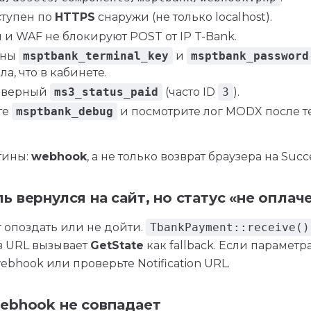
ступен по
HTTPS
снаружи (не только localhost).
 и WAF не блокируют POST от IP T-Bank.
ены
msptbank_terminal_key
и
msptbank_password
а, что в кабинете.
 верный
ms3_status_paid
(часто ID
3
).
те
msptbank_debug
и посмотрите лог MODX после т
тины:
webhook
, а не только возврат браузера на Succ
ь вернулся на сайт, но статус «не оплач
 опоздать или не дойти.
TbankPayment::receive()
 URL вызывает
GetState
как fallback. Если параметра
bhook или проверьте Notification URL.
ebhook не совпадает