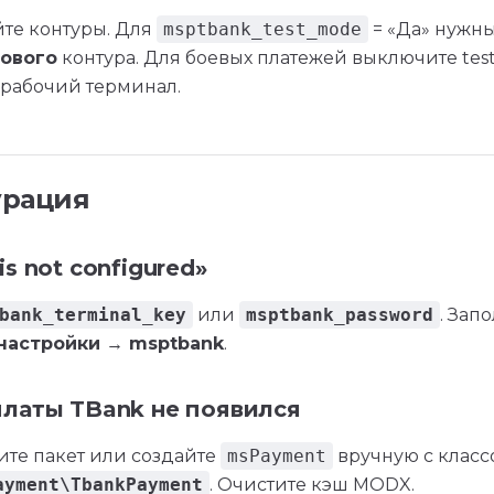
те контуры. Для
msptbank_test_mode
= «Да» нужн
тового
контура. Для боевых платежей выключите tes
 рабочий терминал.
урация
s not configured»
bank_terminal_key
или
msptbank_password
. Зап
настройки → msptbank
.
латы TBank не появился
ите пакет или создайте
msPayment
вручную с класс
ayment\TbankPayment
. Очистите кэш MODX.