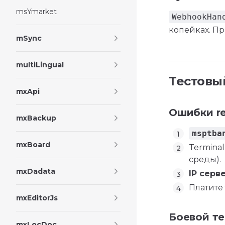
msYmarket
WebhookHan
копейках. Про
mSync
multiLingual
Тестовы
mxApi
Ошибки res
mxBackup
msptba
mxBoard
Termina
среды).
mxDadata
IP серв
Платите
mxEditorJs
Боевой те
mxLocDoc