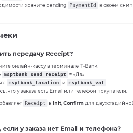
одимости храните pending
PaymentId
в своём снип
 чеки
ить передачу Receipt?
ите онлайн-кассу в терминале T-Bank.
е
msptbank_send_receipt
= «Да».
ьте
msptbank_taxation
и
msptbank_vat
.
ь, что у заказа есть Email или телефон покупателя.
обавляет
Receipt
в
Init
,
Confirm
для двухстадийно
, если у заказа нет Email и телефона?