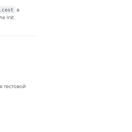
.cost
в
 Init.
я тестовой