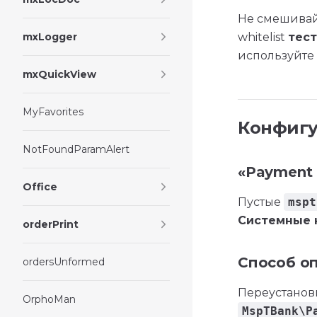
Не смешивай
mxLogger
whitelist
тес
используйте
mxQuickView
MyFavorites
Конфиг
NotFoundParamAlert
«Payment i
Office
Пустые
mspt
Системные 
orderPrint
Способ оп
ordersUnformed
Переустанов
OrphoMan
MspTBank\P