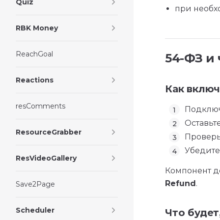
Quiz
при необх
RBK Money
ReachGoal
54-ФЗ и
Reactions
Как включ
resComments
Подключ
Оставьт
ResourceGrabber
Провер
Убедитес
ResVideoGallery
Компонент д
Refund
.
Save2Page
Scheduler
Что будет