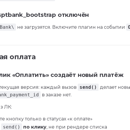
ptbank_bootstrap отключён
Bank\
не загрузятся. Включите плагин на событии
ая оплата
лик «Оплатить» создаёт новый платёж
 текущая версия: каждый вызов
send()
делает нов
ank_payment_id
в заказе нет.
з ЛК:
е кнопку только в статусах «к оплате»
е
send()
по клику
, не при рендере списка