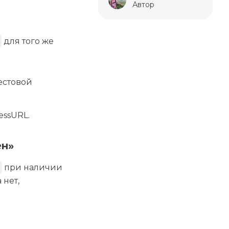
Автор
для того же
естовой
essURL.
ен»
при наличии
 нет,