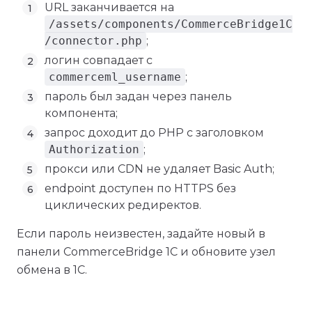
URL заканчивается на
/assets/components/CommerceBridge1C
/connector.php
;
логин совпадает с
commerceml_username
;
пароль был задан через панель
компонента;
запрос доходит до PHP с заголовком
Authorization
;
прокси или CDN не удаляет Basic Auth;
endpoint доступен по HTTPS без
циклических редиректов.
Если пароль неизвестен, задайте новый в
панели CommerceBridge 1C и обновите узел
обмена в 1С.