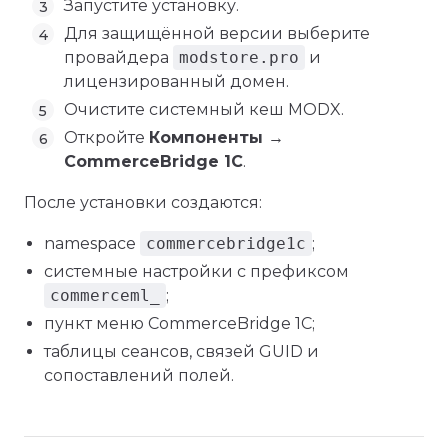
Запустите установку.
Для защищённой версии выберите
провайдера
modstore.pro
и
лицензированный домен.
Очистите системный кеш MODX.
Откройте
Компоненты →
CommerceBridge 1C
.
После установки создаются:
namespace
commercebridge1c
;
системные настройки с префиксом
commerceml_
;
пункт меню CommerceBridge 1C;
таблицы сеансов, связей GUID и
сопоставлений полей.