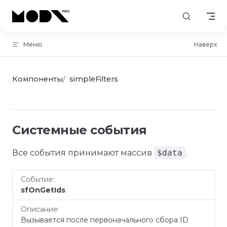
Skip to content
Меню
Наверх
Компоненты
simpleFilters
Системные события
Все события принимают массив
$data
.
Событие
Описание
sfOnGetIds
Вызывается после первоначального сбора ID