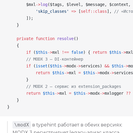
        $mxl
->
log
(
$tags
, 
$level
, 
$message
, 
$context
, 
            'skip_classes'
 =>
 [
self
::
class
], 
// «Исто
        ]);
    }
    private
 function
 resolve
()
    {
        if
 (
$this
->
mxl
 !==
 false
) { 
return
 $this
->
mxl
        // MODX 3 — DI-контейнер
        if
 (
isset
(
$this
->
modx
->
services
) 
&&
 $this
->
mo
            return
 $this
->
mxl
 =
 $this
->
modx
->
services
        }
        // MODX 2 — сервис из extension_packages
        return
 $this
->
mxl
 =
 $this
->
modx
->
mxlogger
 ??
 
    }
}
\modX
в typehint работает в обеих версиях:
MODX 3 регистрирует legacy-алиас класса