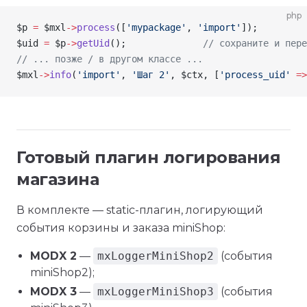
php
$p
 =
 $mxl
->
process
([
'mypackage'
, 
'import'
]);
$uid
 =
 $p
->
getUid
();              
// сохраните и пере
// ... позже / в другом классе ...
$mxl
->
info
(
'import'
, 
'Шаг 2'
, 
$ctx
, [
'process_uid'
 =>
Готовый плагин логирования
магазина
В комплекте — static-плагин, логирующий
события корзины и заказа miniShop:
MODX 2
—
mxLoggerMiniShop2
(события
miniShop2);
MODX 3
—
mxLoggerMiniShop3
(события