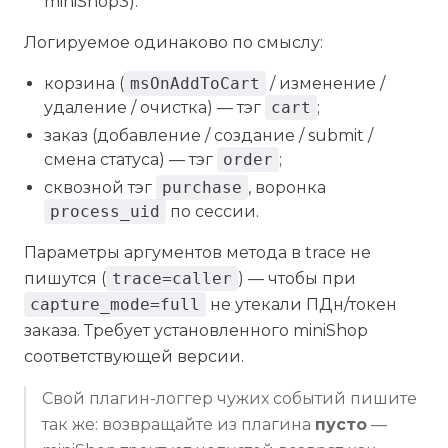
miniShop3).
Логируемое одинаково по смыслу:
корзина (
msOnAddToCart
/ изменение /
удаление / очистка) — тэг
cart
;
заказ (добавление / создание / submit /
смена статуса) — тэг
order
;
сквозной тэг
purchase
, воронка
process_uid
по сессии.
Параметры аргументов метода в trace не
пишутся (
trace=caller
) — чтобы при
capture_mode=full
не утекали ПДн/токен
заказа. Требует установленного miniShop
соответствующей версии.
Свой плагин-логгер чужих событий пишите
так же: возвращайте из плагина
пусто
—