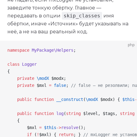
заведите тонкую обёртку. Главное —
передавать в опции
skip_classes
имя
обёртки, иначе «Источник» будет указывать на
неё, а не на ваш реальный код.
php
namespace
 MyPackage\Helpers
;
class
 Logger
{
    private
 \
modX
 $modx
;
    private
 $mxl
 =
 false
; 
// false — не резолвили; nu
    public
 function
 __construct
(
\
modX
 $modx
) { 
$this
-
    public
 function
 log
(
string
 $level
, 
$tags
, 
string
 
    {
        $mxl
 =
 $this
->
resolve
();
        if
 (
!
$mxl
) { 
return
; } 
// mxLogger не установ