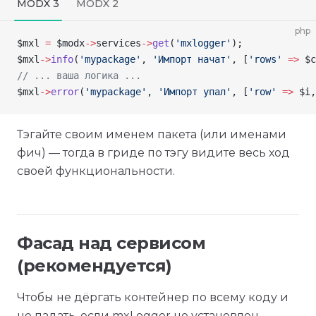
MODX 3
MODX 2
php
$mxl
 =
 $modx
->
services
->
get
(
'mxlogger'
);
$mxl
->
info
(
'mypackage'
, 
'Импорт начат'
, [
'rows'
 =>
 $c
// ... ваша логика ...
$mxl
->
error
(
'mypackage'
, 
'Импорт упал'
, [
'row'
 =>
 $i
,
Тэгайте своим именем пакета (или именами
фич) — тогда в гриде по тэгу видите весь ход
своей функциональности.
Фасад над сервисом
(рекомендуется)
Чтобы не дёргать контейнер по всему коду и
не падать, если mxLogger не установлен,