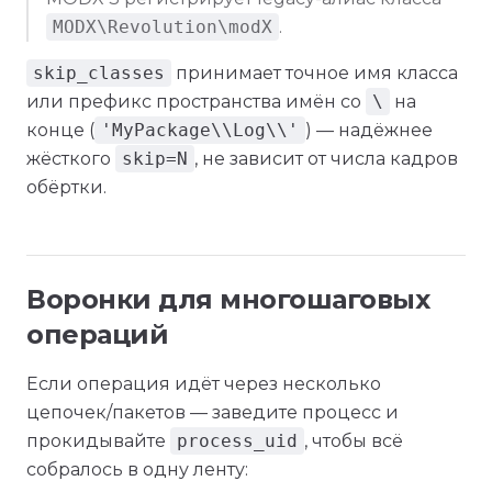
MODX\Revolution\modX
.
skip_classes
принимает точное имя класса
или префикс пространства имён со
\
на
конце (
'MyPackage\\Log\\'
) — надёжнее
жёсткого
skip=N
, не зависит от числа кадров
обёртки.
Воронки для многошаговых
операций
Если операция идёт через несколько
цепочек/пакетов — заведите процесс и
прокидывайте
process_uid
, чтобы всё
собралось в одну ленту: