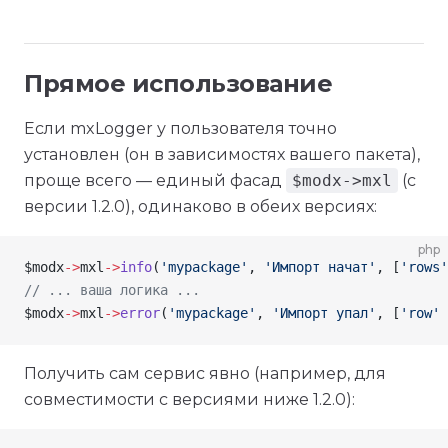
Прямое использование
Если mxLogger у пользователя точно
установлен (он в зависимостях вашего пакета),
проще всего — единый фасад
$modx->mxl
(с
версии 1.2.0), одинаково в обеих версиях:
php
$modx
->
mxl
->
info
(
'mypackage'
, 
'Импорт начат'
, [
'rows'
// ... ваша логика ...
$modx
->
mxl
->
error
(
'mypackage'
, 
'Импорт упал'
, [
'row'
 
Получить сам сервис явно (например, для
совместимости с версиями ниже 1.2.0):