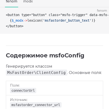
fenom
modx
fenom
<button type="button" class="msfo-trigger" data-msfo
  {
$_modx
->
lexicon
(
'msfastorder_button_text'
)
}
</button>
Содержимое msfoConfig
Генерируется классом
MsFastOrder\ClientConfig
. Основные поля:
Поле
Источник
connectorUrl
msfastorder_connector_url