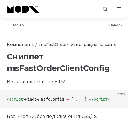
Skip to content
Меню
Наверх
Компоненты
msFastOrder
Интеграция на сайте
Сниппет
msFastOrderClientConfig
Возвращает только HTML:
html
<
script
>
window
.
msfoConfig
 =
 { 
...
 };</
script
>
Без кнопки, без подключения CSS/JS.