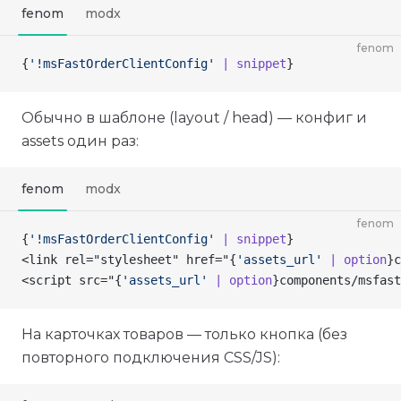
fenom
modx
fenom
{
'!msFastOrderClientConfig'
 | snippet
}
Обычно в шаблоне (layout / head) — конфиг и
assets один раз:
fenom
modx
fenom
{
'!msFastOrderClientConfig'
 | snippet
}
<link rel="stylesheet" href="
{
'assets_url'
 | option
}
c
<script src="
{
'assets_url'
 | option
}
components/msfast
На карточках товаров — только кнопка (без
повторного подключения CSS/JS):