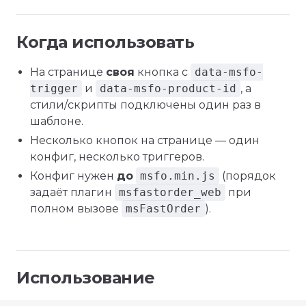
Когда использовать
На странице
своя
кнопка с
data-msfo-
trigger
и
data-msfo-product-id
, а
стили/скрипты подключены один раз в
шаблоне.
Несколько кнопок на странице — один
конфиг, несколько триггеров.
Конфиг нужен
до
msfo.min.js
(порядок
задаёт плагин
msfastorder_web
при
полном вызове
msFastOrder
).
Использование