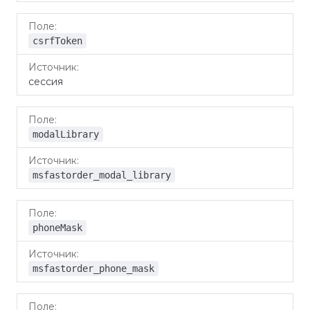
csrfToken
сессия
modalLibrary
msfastorder_modal_library
phoneMask
msfastorder_phone_mask