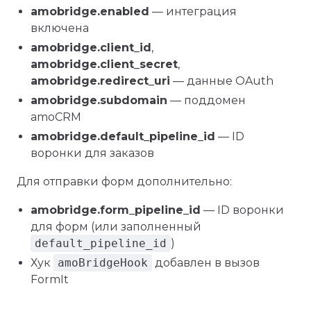
amobridge.enabled
— интеграция
включена
amobridge.client_id
,
amobridge.client_secret
,
amobridge.redirect_uri
— данные OAuth
amobridge.subdomain
— поддомен
amoCRM
amobridge.default_pipeline_id
— ID
воронки для заказов
Для отправки форм дополнительно:
amobridge.form_pipeline_id
— ID воронки
для форм (или заполненный
default_pipeline_id
)
Хук
amoBridgeHook
добавлен в вызов
FormIt